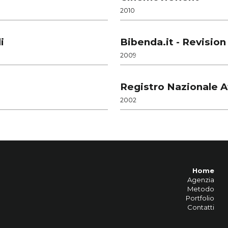
2010
i
Bibenda.it - Revisio
2009
Registro Nazionale A
2002
Home
Agenzia
Metodo
Portfolio
Contatti