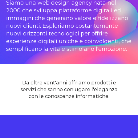
Siamo una web design agency nata nel
2000 che sviluppa piattaforme digitali ed
immagini che generano valore e fidelizzano
nuovi clienti. Esploriamo costantemente
nuovi orizzonti tecnologici per offrire
esperienze digitali uniche e coinvolgenti, che
semplificano la vita e stimolano l'emozione.
Da oltre vent'anni offriamo prodotti e
servizi che sanno coniugare l'eleganza
con le conoscenze informatiche.