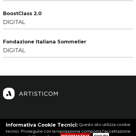
BoostClass 2.0
DIGITAL
Fondazione Italiana Sommelier
DIGITAL
Facebook
|
Instagram
|
Linkedin
Informativa Cookie Tecnici:
Questo sito utilizza cookie
© 2026 - Artisticom - P.Iva. 10300061008
tecnici. Proseguire con la navigazione comporta l'accettazione