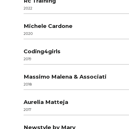
Rc Training
2022
Michele Cardone
2020
Coding4girls
2019
Massimo Malena & Associati
2018
Aurelia Matteja
2017
Newstyle by Mary