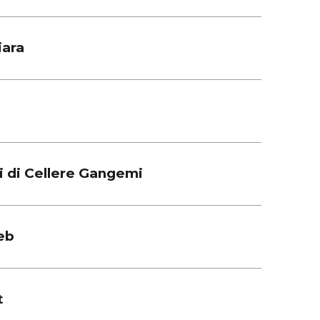
iara
 di Cellere Gangemi
eb
t