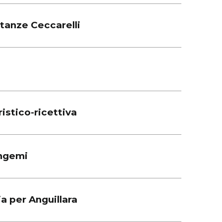
tanze Ceccarelli
ristico-ricettiva
angemi
ia per Anguillara