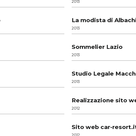
2013
o
La modista di Albach
2013
Sommelier Lazio
2013
Studio Legale Macchi
2013
Realizzazione sito w
2012
Sito web car-resort.i
2012