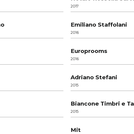
2017
no
Emiliano Staffolani
2016
Europrooms
2016
Adriano Stefani
2015
Biancone Timbri e T
2015
Mit